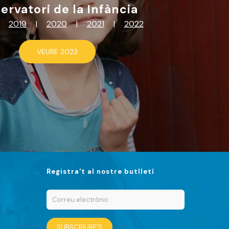
ervatori de la Infància
2019
|
2020
|
2021
|
2022
VEURE 2023
Registra't al nostre butlletí