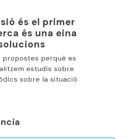
sió és el primer
cerca és una eina
 solucions
ïm propostes perquè es
ealitzem estudis sobre
òdics sobre la situació
ància