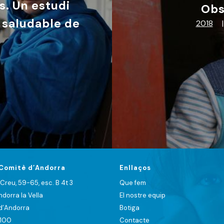
s. Un estudi
Obs
s saludable de
2018
|
Comitè d’Andorra
Enllaços
 Creu, 59-65, esc. B 4t 3
Que fem
orra la Vella
El nostre equip
 d’Andorra
Botiga
 100
Contacte