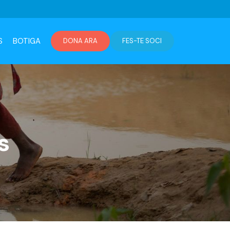
S
BOTIGA
DONA ARA
FES-TE SOCI
s