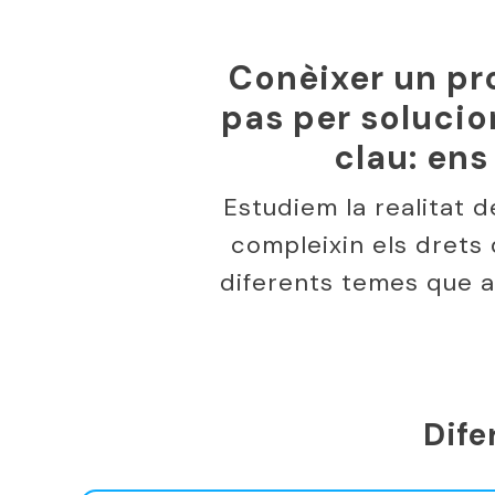
Conèixer un pro
pas per solucion
clau: ens
Estudiem la realitat 
compleixin els drets 
diferents temes que af
Dife